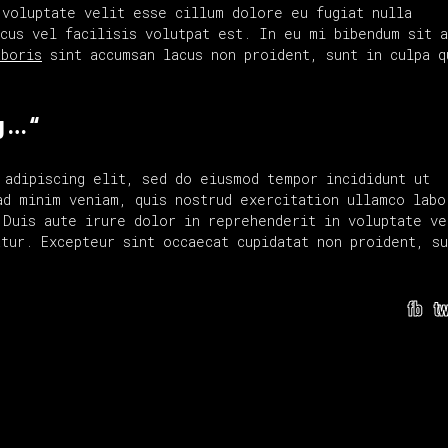
 voluptate velit esse cillum dolore eu fugiat nulla
acus vel facilisis volutpat est. In eu mi bibendum sit 
aboris
sint accumsan lacus non proident, sunt in culpa q
g … “
 adipiscing elit, sed do eiusmod tempor incididunt ut
ad minim veniam, quis nostrud exercitation ullamco labo
 Duis aute irure dolor in reprehenderit in voluptate ve
tur. Excepteur sint occaecat cupidatat non proident, su
fb
t