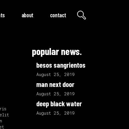
nts
about
contact
popular news.
besos sangrientos
August 25, 2019
man next door
August 25, 2019
deep black water
ris
August 25, 2019
elit
n
et