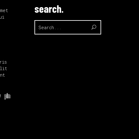
search.
amet
ui
Search
for:
ris
lit
nt
w
pin