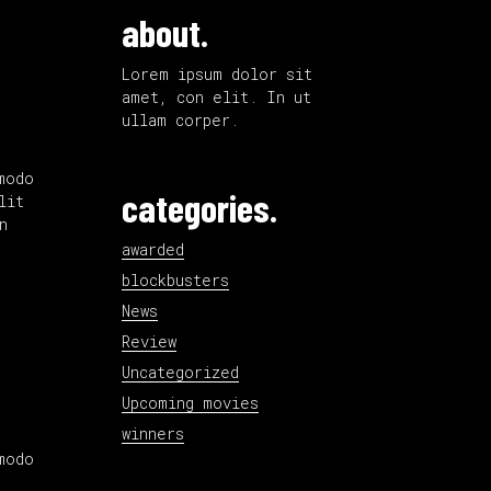
about.
Lorem ipsum dolor sit
amet, con elit. In ut
ullam corper.
modo
categories.
lit
n
awarded
blockbusters
News
Review
Uncategorized
Upcoming movies
winners
modo